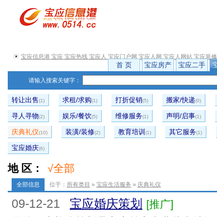
宝应信息港 宝应 宝应热线 宝应人 宝应门户网 宝应人网 宝应人网站 宝应装
首 页
宝应房产
宝应二手
请输入搜索关键字：
转让出售
求租/求购
打折促销
搬家/快递
(1)
(1)
(5)
(0)
寻人寻物
娱乐/餐饮
维修服务
声明/启事
(2)
(5)
(1)
(1)
庆典礼仪
装潢/装修
教育培训
其它服务
(10)
(2)
(1)
(1)
宝应婚庆
(6)
地 区：
√全部
全部信息
位于：
所有类目
»
宝应生活服务
»
庆典礼仪
09-12-21
宝应婚庆策划
[推广]