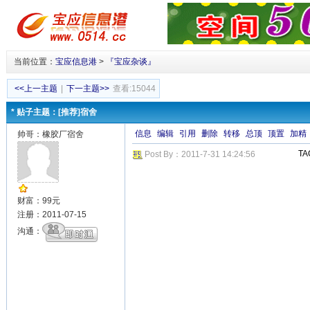
当前位置：
宝应信息港
>
『宝应杂谈』
<<上一主题
|
下一主题>>
查看:15044
* 贴子主题：[推荐]宿舍
信息
编辑
引用
删除
转移
总顶
顶置
加精
帅哥：橡胶厂宿舍
T
Post By：2011-7-31 14:24:56
财富：99元
注册：2011-07-15
沟通：