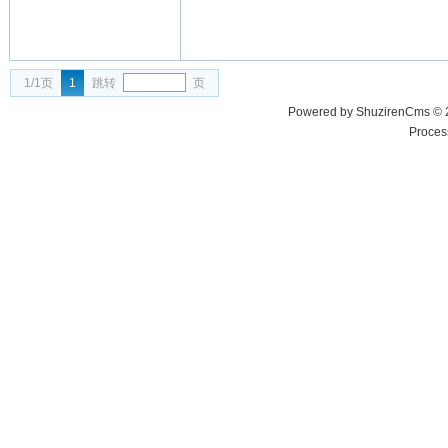
1/1页
1
跳转
页
Powered by ShuzirenCms ©
Proces