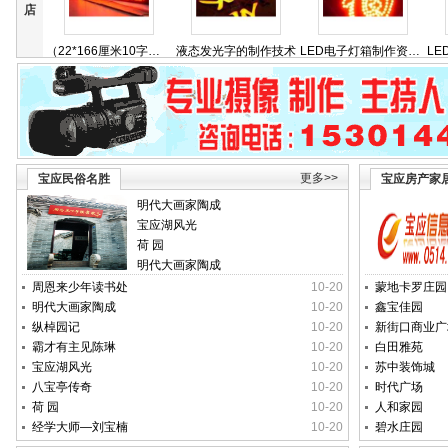
店
（22*166厘米10字屏）
液态发光字的制作技术
LED电子灯箱制作资料-看不会退款
LED
更多>>
宝应民俗名胜
宝应房产家
明代大画家陶成
宝应湖风光
荷 园
明代大画家陶成
周恩来少年读书处
10-20
蒙地卡罗庄园
明代大画家陶成
10-20
鑫宝佳园
纵棹园记
10-20
新街口商业广
霸才有主见陈琳
10-20
白田雅苑
宝应湖风光
10-20
苏中装饰城
八宝亭传奇
10-20
时代广场
荷 园
10-20
人和家园
经学大师—刘宝楠
10-20
碧水庄园