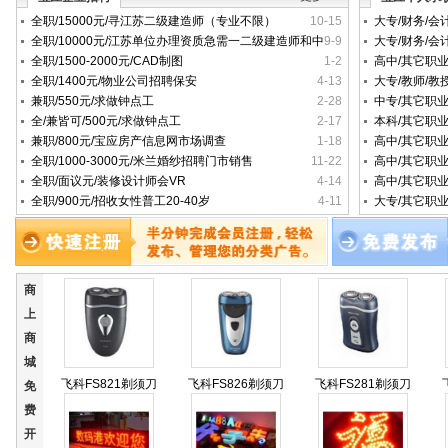
全职/15000元/寻江苏二级建造师（专业不限）
10-15
大专/财务/
全职/10000元/江苏单位办理资质急需一二级建造师和中
9-9
大专/财务/
高级职称证书（不限专业）
全职/1500-2000元/CAD制图
1-2
高中/其它职
全职/1400元/物业公司招聘保安
4-13
大专/教师/教
兼职/550元/求做钟点工
2-28
中专/其它职
全/兼皆可/500元/求做钟点工
2-17
本科/其它职
兼职/800元/宝应房产信息网市场调查
1-18
高中/其它职业
全职/1000-3000元/米兰婚纱招聘门市销售
11-22
高中/其它职
全职/面议元/装修设计师会VR
4-14
高中/其它职业
全职/900元/招收女性普工20-40岁
4-11
大专/其它职业/
商
上
商
城
飞科FS821剃须刀
飞科FS826剃须刀
飞科FS281剃须刀
免
费
开