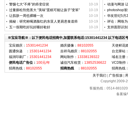
警惕七大“不疼”的癌变症状
10-19
动漫与网游 
过量膨松剂危害大 "美味"蛋糕可能让孩子"变笨"
10-19
photosho
让肌肤一周也裸睡一次
10-19
华友世纪5月
揭秘：研究称喝酒脸红的东亚人更易患食道癌
10-19
评论：网络为
五一假期吃好玩好睡好歇好
10-19
支持面部识别
※宝应导航※：以下便民电话招商中,加盟联系电话:15301441234 以下电话区
宝应婚庆：
15301441234
婚庆摄像：
88102055
天使鲜花
圆通快递 ：
15301441234
吉祥鸟婚庆：
88102055
台北驿站
福润印刷厂：
15301441234
网站制作：
13338139322
域名注册
便民电话广告位：
100元/年
诚信汽车租赁：
13852536622
VCD制作
招商热线：
88102055
招商热线
：
88102055
招商热线
关于我们
|
广告投放
|
Copyright 2009-2
客服热线：0514-88102055 
备案编