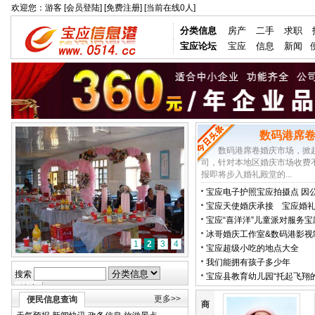
欢迎您：游客
[会员登陆]
[免费注册]
[
当前在线0人
]
分类信息
房产
二手
求职
宝应论坛
宝应
信息
新闻
数码港席
数码港席卷婚庆市场，掀
司，针对本地区婚庆市场收费
报即将步入婚礼殿堂的...
宝应电子护照宝应拍摄点 因
护照 数字相片 宝应拍摄点
宝应天使婚庆承接 宝应婚
宝应企业集团庆典演出
宝应“喜洋洋”儿童派对服务宝
最久的团队
冰哥婚庆工作室&数码港影视
1
2
3
4
心联袂打造时尚婚庆
宝应超级小吃的地点大全
我们能拥有孩子多少年
搜索
宝应县教育幼儿园“托起飞翔
膀”汇报演出
更多>>
便民信息查询
商