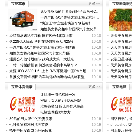
更多>>
宝应车市
宝应吃喝玩
康明斯驱动的世界高端轻卡欧马可C全球上市
一汽丰田RAV4体验之旅上海至杭州段结束
“快运王”树立城市快运车辆新标杆
知性美女将亮相中部国际汽车文化节[图]
经销商承诺绝不加价 国产RAV4北京上市
10-18
天天美食厨房
达228亿人民币 博世在华销售额大增25%
10-18
天天美食厨房
一汽丰田RAV4体验之旅上海至杭州段结束
10-18
天天美食厨房
知性美女将亮相中部国际汽车文化节[图]
10-18
天天美食厨房
通用公布债转股细节 政府成为第一大股东
10-18
安装卫星电视
一对一传授妙招 如何选购舒适的中高级车？
10-18
天天美食厨房
永源UFO-A380 1.6L上市 RAV系激活中国RV市场
10-18
天天美食厨房
首推交互营销 福田汽车与远成物流结成战略联盟
10-18
天天美食厨房
更多>>
宝应体育健康
宝应电脑
让肌肤一周也裸睡一次
密话：女人的8个隐私问题
准爸爸吸烟 胎儿停育风险高
电脑族养眼3大妙方
80后的男人眼中的贤妻质素
10-19
网络扫书”，
七种食物有利对抗关节炎
10-19
photosho
指甲中间发白或为肝病预兆
10-19
网上餐厅把外