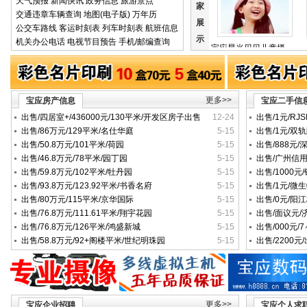
天气预报
新闻快讯
政务信息 旅游景点
家
交通违章车辆查询
地图(电子版)
万年历
展
公交车路线 客运时刻表 列车时刻表 航班信息
示
机关办公电话
电视节目预告
手机/邮编查询
宝应星光贝贝儿童摄影馆
更多>>
宝应房产信息
宝应二手信
出售/四居室+/436000元/130平米/开发区房子出售
12-24
出售/1元/RJS
出售/86万元/129平米/名仕华庭
5-15
出售/1元/
出售/50.8万元/101平米/荷园
5-15
出售/888元
出售/46.8万元/78平米/园丁园
5-15
出售/广州信用
出售/59.8万元/102平米/牡丹园
5-15
出售/1000
出售/93.8万元/123.92平米/书香名府
5-15
出售/1元/微
出售/80万元/115平米/京华国际
5-15
出售/0元/
出售/76.8万元/111.61平米/翔宇花园
5-15
出售/面议元
出售/76.8万元/126平米/鸿盛新城
5-15
尔笔记本维修
出售/000元
出售/58.8万元/92+阁楼平米/世纪明珠园
5-15
出售/2200
更多>>
宝应企业招聘
宝应个人求