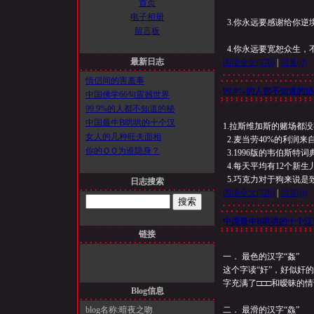
首页
电子相册
3.你永远要感谢给你逆
留言板
4.你永远要宽恕众生，
最新日志
阅读全文
(370)
|
回复
(0)
情侣间的害羞事
99.9%的人都不知道的
中国佛学66句震撼世界
99.9%的人都不知道的秘
中国最牛B哄哄的十个汉
1.拉斯维加斯的赌场都
女人的几种旺夫面相
2.麦当劳40%的利润来自H
你的ＱＱ为谁隐身？
3.1996版的韦伯斯特词
4.每天平均有12个新
5.巧克力对于狗来说是
日志搜索
阅读全文
(326)
|
回复
(0)
中国最牛B哄哄的十个汉
链接
一． 最色的汉字“姦”
这个字读“奸”，好似奸
字充满了□□□和暧昧的
Blog信息
blog名称:暗夜之吻
二． 最滑的汉字“鱻”