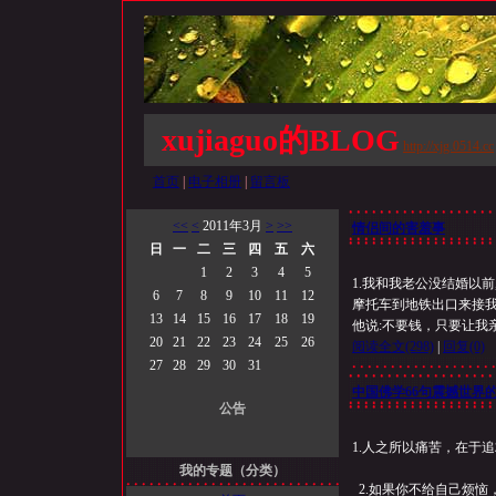
xujiaguo的BLOG
http://xjg.0514.cc
首页
|
电子相册
|
留言板
<<
<
2011年3月
>
>>
情侣间的害羞事
日
一
二
三
四
五
六
1
2
3
4
5
1.我和我老公没结婚以前
6
7
8
9
10
11
12
摩托车到地铁出口来接我,
13
14
15
16
17
18
19
他说:不要钱，只要让我
20
21
22
23
24
25
26
阅读全文
(298)
|
回复
(0)
27
28
29
30
31
中国佛学66句震撼世界
公告
1.人之所以痛苦，在于
我的专题（分类）
2.如果你不给自己烦恼