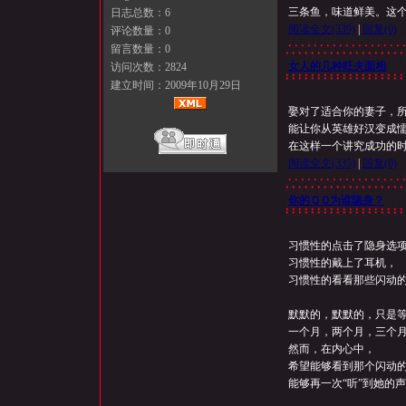
三条鱼，味道鲜美。这个
日志总数：6
阅读全文
(339)
|
回复
(0)
评论数量：0
留言数量：0
女人的几种旺夫面相
访问次数：
2824
建立时间：2009年10月29日
娶对了适合你的妻子，
能让你从英雄好汉变成
在这样一个讲究成功的
阅读全文
(335)
|
回复
(0)
你的ＱＱ为谁隐身？
习惯性的点击了隐身选
习惯性的戴上了耳机，
习惯性的看看那些闪动
默默的，默默的，只是
一个月，两个月，三
然而，在内心中，
希望能够看到那个闪动
能够再一次“听”到她的