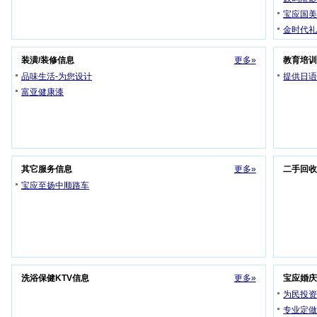
宝应国
金时代
装潢/装修信息
更多»
教育培
品味生活-为您设计
提供日
富亚健康漆
其它服务信息
更多»
二手回
宝应至扬中顺路车
洗浴保健KTV信息
更多»
宝应婚
为民投
专业定