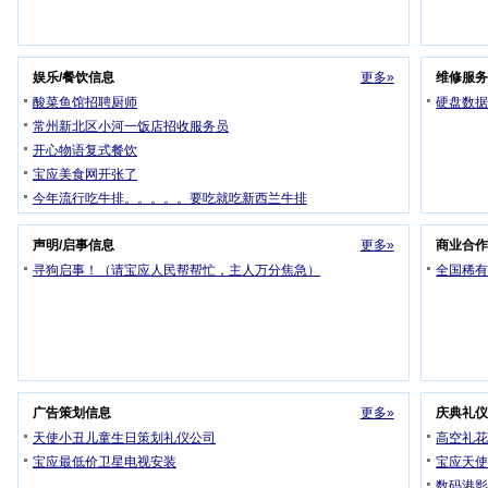
娱乐/餐饮信息
更多»
维修服
酸菜鱼馆招聘厨师
硬盘数
常州新北区小河一饭店招收服务员
开心物语复式餐饮
宝应美食网开张了
今年流行吃牛排。。。。。要吃就吃新西兰牛排
声明/启事信息
更多»
商业合
寻狗启事！（请宝应人民帮帮忙，主人万分焦急）
全国稀
广告策划信息
更多»
庆典礼
天使小丑儿童生日策划礼仪公司
高空礼花
宝应最低价卫星电视安装
宝应天
数码港