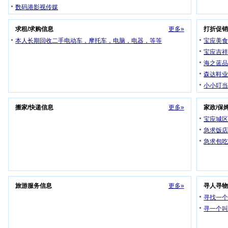
数码港影视传媒
求租/求购信息
更多»
打折促
本人长期回收二手电动车，摩托车，电脑，电器，等等
宝应美
宝应吉
海之蓝
森达鞋
小小叮当
搬家/快递信息
更多»
家政/保
宝应城
急求饭
急求包
旅游服务信息
更多»
寻人寻
寻找一
寻一个