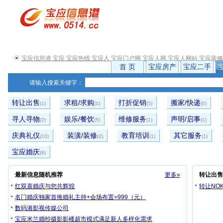
宝应信息港 宝应 宝应热线 宝应人 宝应门户网 宝应人网 宝应人网站 宝应装
首 页
宝应房产
宝应二手
请输入搜索关键字：
转让出售
求租/求购
打折促销
搬家/快递
(1)
(1)
(5)
(0)
寻人寻物
娱乐/餐饮
维修服务
声明/启事
(2)
(5)
(1)
(1)
庆典礼仪
装潢/装修
教育培训
其它服务
(10)
(2)
(1)
(1)
宝应婚庆
(6)
最新信息随机推荐
更多»
转让出
红双喜婚庆与您共辉煌
转让NOK
名门婚庆独家首推婚礼主持+会场布置=999（元）
数码港影视传媒公司
宝应米兰婚纱摄影影楼超市模式满足新人多样化需求