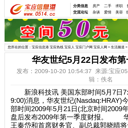
分类信息
房产
二手
求职
交流论坛
杂谈
爱情
美容
您所在的位置：
宝应信息港 宝应热线 宝应人 宝应门户网 宝应人网
>
生活频道
华友世纪5月22日发布
发布：2009-10-20 10:54:37 来源:宝应0
辑：佚名
新浪科技讯 美国东部时间5月7日7:0
9:00)消息，华友世纪(Nasdaq:HR
部时间2009年5月21日(北京时间2009
盘后发布2009年第一季度财报。 
王秦岱和首席财务官、副总裁郭晓晴将于