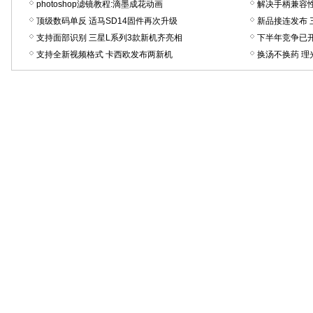
photoshop滤镜教程:滴墨成花动画
解决手柄兼容性
顶级数码单反 适马SD14固件再次升级
新品接连发布 
支持面部识别 三星L系列3款新机齐亮相
下半年竞争已
支持全新视频格式 卡西欧发布两新机
换汤不换药 理