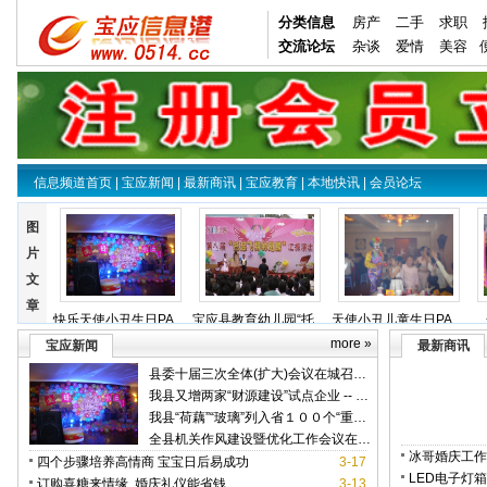
分类信息
房产
二手
求职
交流论坛
杂谈
爱情
美容
信息频道首页
|
宝应新闻
|
最新商讯
|
宝应教育
|
本地快讯
|
会员论坛
图
片
文
章
快乐天使小丑生日PARTY现场集锦--晨怡大酒店
宝应县教育幼儿园“托起飞翔的翅膀”汇报演出
天使小丑儿童生日PARTY精彩瞬间
more »
宝应新闻
最新商讯
县委十届三次全体(扩大)会议在城召开 -- 宝应信息港0514.cc！
我县又增两家“财源建设”试点企业 -- 宝应信息港0514.cc！
我县“荷藕”“玻璃”列入省１００个“重点培育产业集群” -- 宝应信息港0514.cc！
全县机关作风建设暨优化工作会议在城召开
冰哥婚庆工作
四个步骤培养高情商 宝宝日后易成功
3-17
婚庆
LED电子灯
订购喜糖来情缘 婚庆礼仪能省钱
3-13