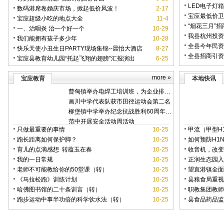
LED电子灯
数码港席卷婚庆市场，掀起低价风波！
2-17
宝应最低价卫
宝应超级小吃的地点大全
11-4
“烟花三月”
一、治咽炎 治一个好一个
10-29
我县杭州投资
我们能拥有孩子多少年
10-28
全县今年民资
快乐天使小丑生日PARTY现场集锦--晨怡大酒店
8-27
全县招商引资
宝应县教育幼儿园“托起飞翔的翅膀”汇报演出
6-25
more »
宝应教育
本地快讯
曹甸镇举办电焊工培训班，为企业排忧解难
画川中学代表队获市田径运动会第二名
柳堡镇中学举办纪念抗战胜利60周年演讲歌咏大赛
范中开展安全活动周活动
只做最重要的事情
10-25
甲流（甲型H
跑长距离如何保护脚？
10-25
下：
如何预防H1N
育儿的点滴感想 转蕴玉在春
10-25
收音机，改变
我的一日常规
10-25
正润生态园入
老师不可能教给你的50堂课（转）
10-25
望直港镇全面
《马拉松跑》训练计划
10-25
县粮食局重视
哈佛图书馆的二十条训言（转）
10-25
自律工作
职教集团教师
跑步运动中事半功倍的科学饮水法（转）
10-25
坛”奖项
县食品药品监
案